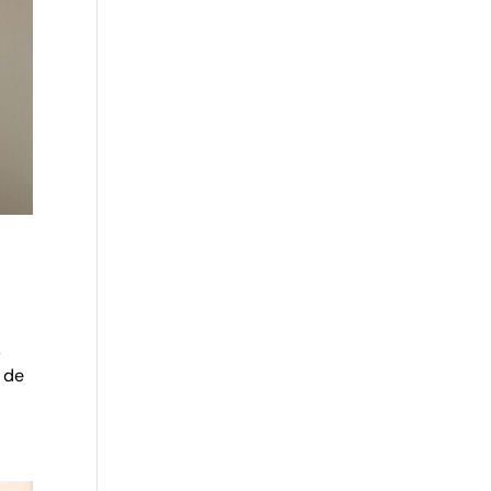
,
 de