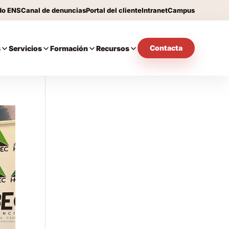
do ENS
Canal de denuncias
Portal del cliente
Intranet
Campus
Contacta
s
Servicios
Formación
Recursos