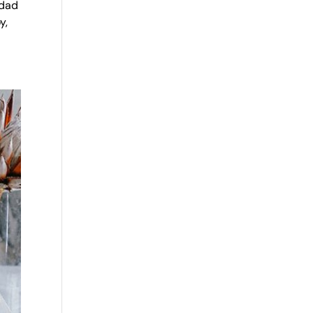
ldad
y,