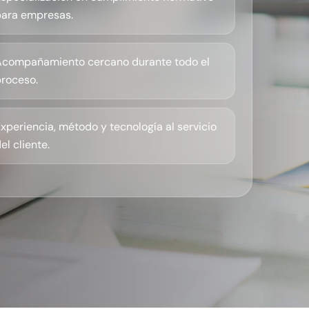
para empresas.
Acompañamiento cercano durante todo el
roceso.
xperiencia, método y tecnología al servicio
el cliente.