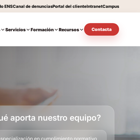
do ENS
Canal de denuncias
Portal del cliente
Intranet
Campus
Contacta
s
Servicios
Formación
Recursos
ué aporta nuestro equipo?
specialización en cumplimiento normativo