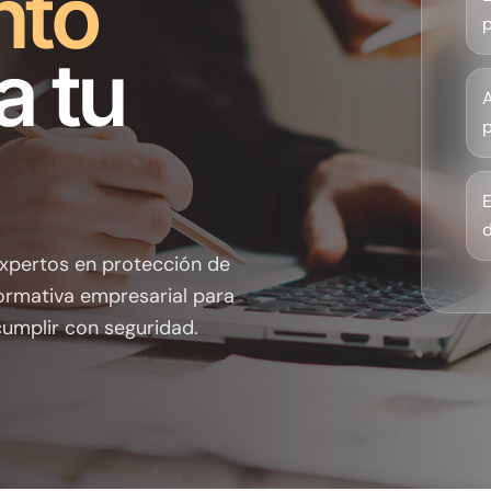
nto
a tu
p
E
d
xpertos en protección de
normativa empresarial para
umplir con seguridad.