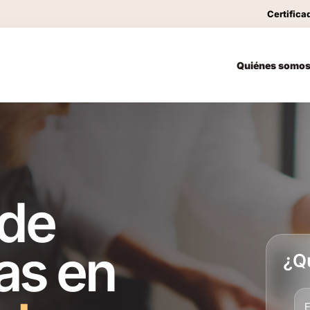
Certifica
Quiénes somo
 de
as en
¿Q
E