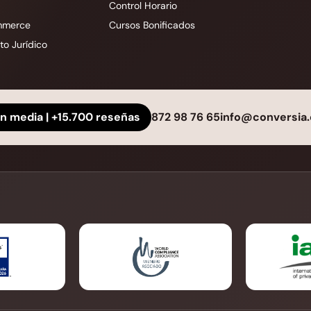
Control Horario
mmerce
Cursos Bonificados
o Jurídico
ón media | +15.700 reseñas
872 98 76 65
info@conversia.