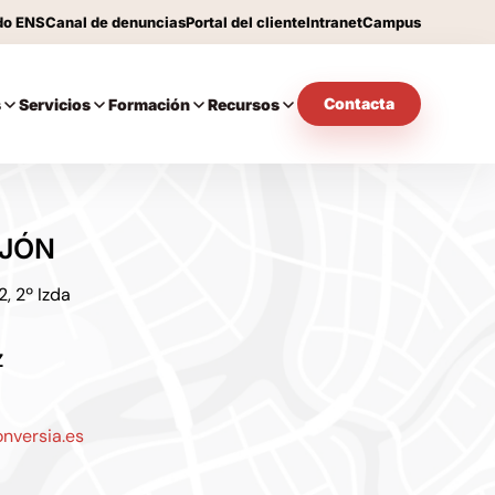
do ENS
Canal de denuncias
Portal del cliente
Intranet
Campus
Contacta
s
Servicios
Formación
Recursos
IJÓN
2, 2º Izda
Z
nversia.es