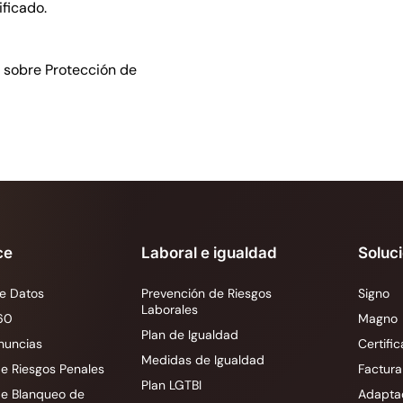
ficado.
as sobre Protección de
ce
Laboral e igualdad
Soluc
e Datos
Prevención de Riesgos
Signo
Laborales
60
Magno
Plan de Igualdad
nuncias
Certific
Medidas de Igualdad
e Riesgos Penales
Factura
Plan LGTBI
de Blanqueo de
Adapta