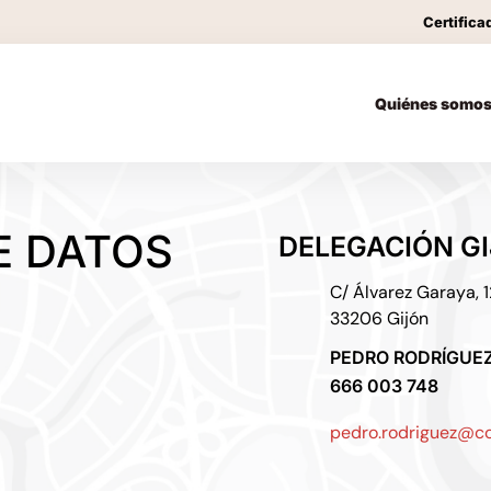
Certifica
Quiénes somo
E DATOS
DELEGACIÓN G
C/ Álvarez Garaya, 1
33206 Gijón
PEDRO RODRÍGUE
666 003 748
pedro.rodriguez@co