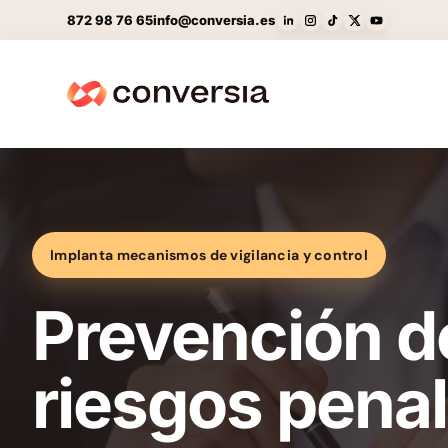
872 98 76 65
info@conversia.es
Implanta mecanismos de vigilancia y control
Prevención d
riesgos pena