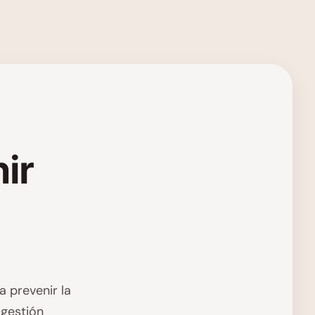
ir
a prevenir la
 gestión