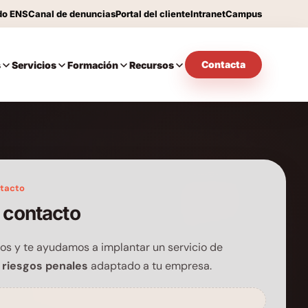
do ENS
Canal de denuncias
Portal del cliente
Intranet
Campus
Contacta
s
Servicios
Formación
Recursos
ntacto
 contacto
os y te ayudamos a implantar un servicio de
 riesgos penales
adaptado a tu empresa.