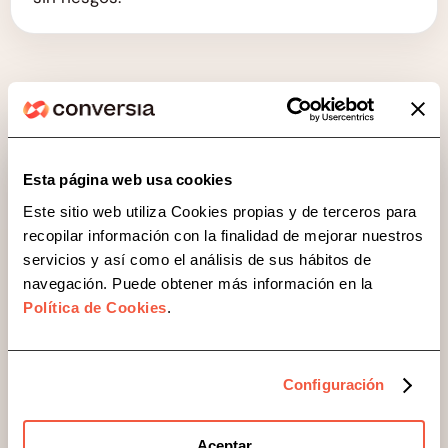
Esta página web usa cookies
El problema habitual
Este sitio web utiliza Cookies propias y de terceros para
recopilar información con la finalidad de mejorar nuestros
Gestionar cada normativa por
servicios y así como el análisis de sus hábitos de
separado acaba generando
navegación. Puede obtener más información en la
más caos
Política de Cookies
.
Cuando el cumplimiento normativo se lleva de
Configuración
forma fragmentada, es más fácil que aparezcan
errores, vacíos, duplicidades o falta de
seguimiento.
Aceptar