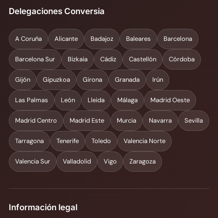
Delegaciones Conversia
A Coruña
Alicante
Badajoz
Baleares
Barcelona
Barcelona Sur
Bizkaia
Cádiz
Castellón
Córdoba
Gijón
Gipuzkoa
Girona
Granada
Irún
Las Palmas
León
Lleida
Málaga
Madrid Oeste
Madrid Centro
Madrid Este
Murcia
Navarra
Sevilla
Tarragona
Tenerife
Toledo
Valencia Norte
Valencia Sur
Valladolid
Vigo
Zaragoza
Información legal