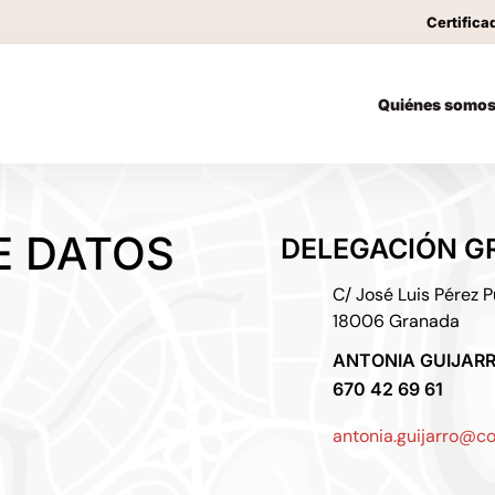
Certifica
Quiénes somo
E DATOS
DELEGACIÓN G
C/ José Luis Pérez Pu
18006 Granada
ANTONIA GUIJAR
670 42 69 61
antonia.guijarro@co