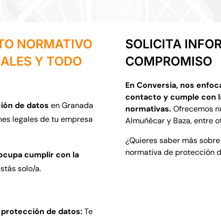
NTO NORMATIVO
SOLICITA INFO
NALES Y TODO
COMPROMISO
En Conversia, nos enfoc
contacto y cumple con l
ión de datos
en Granada
normativas.
Ofrecemos nue
nes legales de tu empresa
Almuñécar y Baza, entre ot
¿Quieres saber más sobre
normativa de protección 
ocupa cumplir con la
stás solo/a.
 protección de datos:
Te