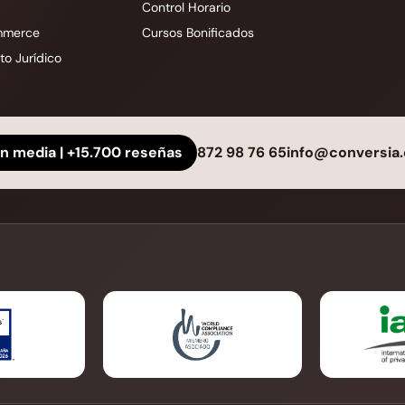
Control Horario
mmerce
Cursos Bonificados
o Jurídico
ón media | +15.700 reseñas
872 98 76 65
info@conversia.