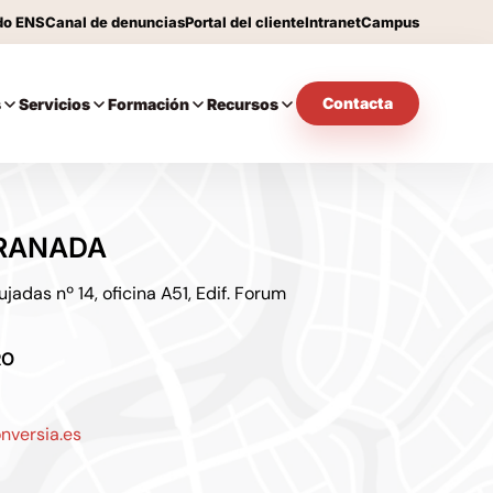
do ENS
Canal de denuncias
Portal del cliente
Intranet
Campus
Contacta
s
Servicios
Formación
Recursos
RANADA
jadas nº 14, oficina A51, Edif. Forum
RO
nversia.es