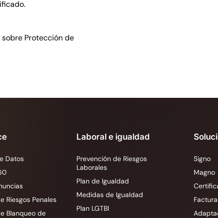
ficado.
as sobre Protección de
ce
Laboral e igualdad
Soluc
e Datos
Prevención de Riesgos
Signo
Laborales
60
Magno
Plan de Igualdad
nuncias
Certific
Medidas de Igualdad
e Riesgos Penales
Factura
Plan LGTBI
de Blanqueo de
Adapta