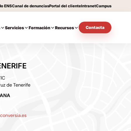
do ENS
Canal de denuncias
Portal del cliente
Intranet
Campus
Contacta
s
Servicios
Formación
Recursos
ENERIFE
 1C
uz de Tenerife
TANA
conversia.es