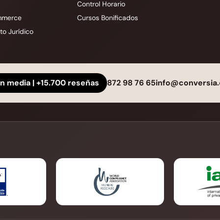
Control Horario
mmerce
Cursos Bonificados
o Jurídico
ón media | +15.700 reseñas
872 98 76 65
info@conversia.