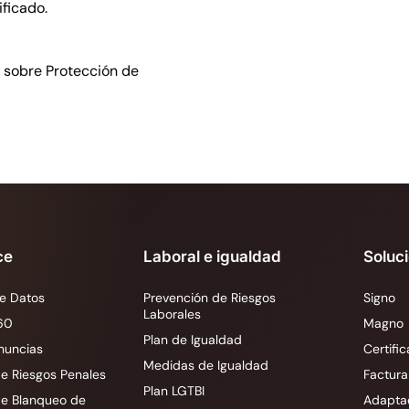
ficado.
as sobre Protección de
ce
Laboral e igualdad
Soluc
e Datos
Prevención de Riesgos
Signo
Laborales
60
Magno
Plan de Igualdad
nuncias
Certific
Medidas de Igualdad
e Riesgos Penales
Factura
Plan LGTBI
de Blanqueo de
Adapta