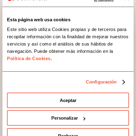
empresas
Esta página web usa cookies
Este sitio web utiliza Cookies propias y de terceros para
Servicio DPD
recopilar información con la finalidad de mejorar nuestros
servicios y así como el análisis de sus hábitos de
navegación. Puede obtener más información en la
Nuestro servicio de Delegado de Protección de
Política de Cookies
.
Datos (DPD) está diseñado para cumplir con los
estándares más exigentes del RGPD, asegurando
una gestión rigurosa y eficiente de la normativa en
Configuración
tu empresa o entidad.
Aceptar
Con nuestro servicio DPD, dispondrás de una pieza
clave en tu estrategia de cumplimiento,
minimizando riesgos, optimizando procesos y
Personalizar
fortaleciendo la seguridad jurídica de tu negocio.
Rechazar