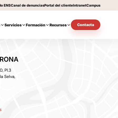
do ENS
Canal de denuncias
Portal del cliente
Intranet
Campus
Contacta
s
Servicios
Formación
Recursos
IRONA
, Pl.3
la Selva,
s