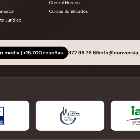
Control Horario
mmerce
Cursos Bonificados
o Jurídico
ón media | +15.700 reseñas
872 98 76 65
info@conversia.