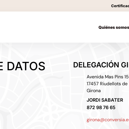
Certifica
Quiénes somo
E DATOS
DELEGACIÓN G
Avenida Mas Pins 150
17457 Riudellots de 
Girona
JORDI SABATER
872 98 76 65
girona@conversia.e