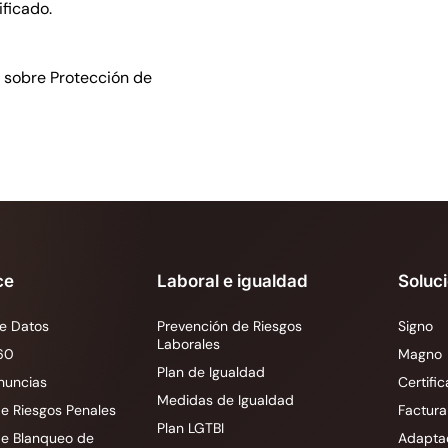
ficado.
as sobre Protección de
ce
Laboral e igualdad
Soluc
e Datos
Prevención de Riesgos
Signo
Laborales
60
Magno
Plan de Igualdad
nuncias
Certific
Medidas de Igualdad
e Riesgos Penales
Factura
Plan LGTBI
de Blanqueo de
Adapta