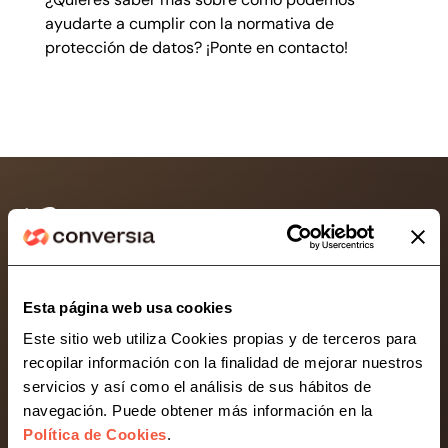
ayudarte a cumplir con la normativa de
protección de datos?
¡Ponte en contacto!
Consultoría líder en protección de datos y
Esta página web usa cookies
compliance para empresas, pymes y autónomos.
Desarrollamos soluciones legaltech para simplificar
Este sitio web utiliza Cookies propias y de terceros para
la gestión normativa de tu negocio.
recopilar información con la finalidad de mejorar nuestros
servicios y así como el análisis de sus hábitos de
navegación. Puede obtener más información en la
Contacta con Conversia
Política de Cookies
.