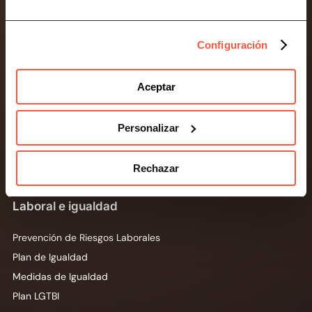
Compliance
Configuración
Protección de Datos
Cobertura 360
Aceptar
Canal de Denuncias
Prevención de Riesgos Penales
Personalizar
Prevención de Blanqueo de Capitales
LSSI y E-commerce
Rechazar
Asesoramiento Jurídico
Laboral e igualdad
Prevención de Riesgos Laborales
Plan de Igualdad
Medidas de Igualdad
Plan LGTBI