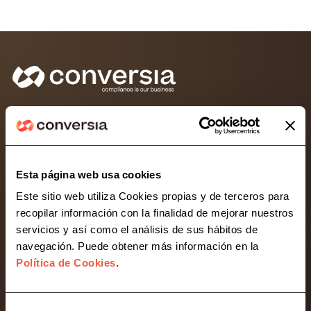
Consultoría líder en protección de datos y
compliance para empresas, pymes y autónomos.
Desarrollamos soluciones legaltech para simplificar
la gestión normativa de tu negocio.
Esta página web usa cookies
Este sitio web utiliza Cookies propias y de terceros para
Contacta con Conversia
recopilar información con la finalidad de mejorar nuestros
servicios y así como el análisis de sus hábitos de
navegación. Puede obtener más información en la
Compliance
Política de Cookies
.
Protección de Datos
Cobertura 360