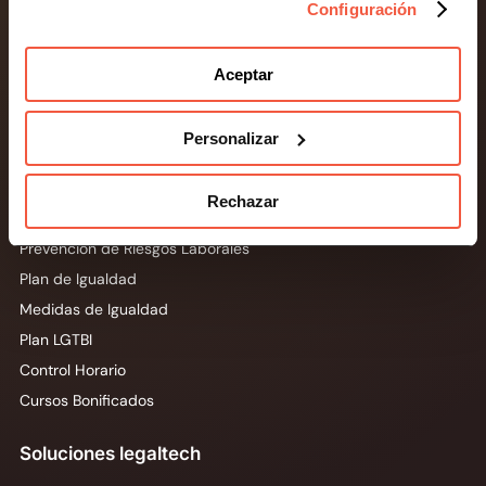
Configuración
Canal de Denuncias
Prevención de Riesgos Penales
Aceptar
Prevención de Blanqueo de Capitales
LSSI y E-commerce
Personalizar
Asesoramiento Jurídico
Laboral e igualdad
Rechazar
Prevención de Riesgos Laborales
Plan de Igualdad
Medidas de Igualdad
Plan LGTBI
Control Horario
Cursos Bonificados
Soluciones legaltech