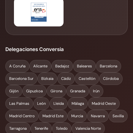
Delegaciones Conversia
A Coruña
Alicante
Badajoz
Baleares
Barcelona
Barcelona Sur
Bizkaia
Cádiz
Castellón
Córdoba
Gijón
Gipuzkoa
Girona
Granada
Irún
Las Palmas
León
Lleida
Málaga
Madrid Oeste
Madrid Centro
Madrid Este
Murcia
Navarra
Sevilla
Tarragona
Tenerife
Toledo
Valencia Norte