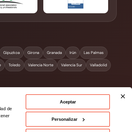
Gipuzkoa
Girona
Granada
Irún
Las Palmas
e
Toledo
Valencia Norte
Valencia Sur
Valladolid
Aceptar
dad de
tener
ncias
Personalizar