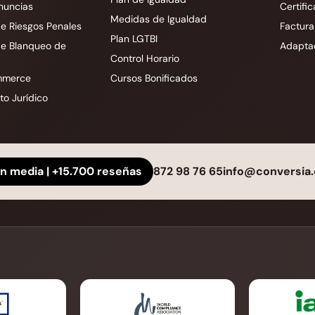
nuncias
Certific
Medidas de Igualdad
e Riesgos Penales
Factura
Plan LGTBI
de Blanqueo de
Adapta
Control Horario
mmerce
Cursos Bonificados
o Jurídico
ón media | +15.700 reseñas
872 98 76 65
info@conversia.