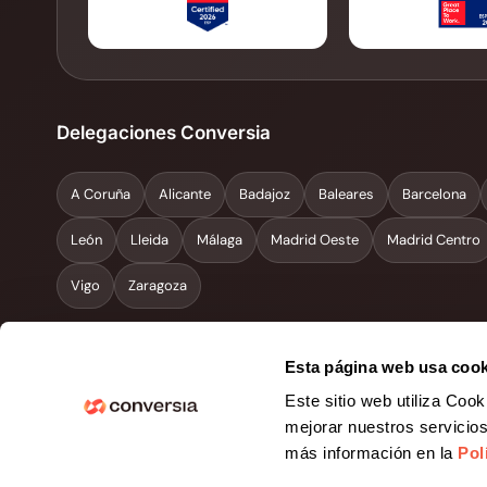
Delegaciones Conversia
A Coruña
Alicante
Badajoz
Baleares
Barcelona
León
Lleida
Málaga
Madrid Oeste
Madrid Centro
Vigo
Zaragoza
Esta página web usa cook
Información legal
Este sitio web utiliza Cook
mejorar nuestros servicio
Aviso Legal
Política de Privacidad
Política de Cookies
Política de Pr
más información en la
Polí