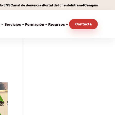
do ENS
Canal de denuncias
Portal del cliente
Intranet
Campus
Contacta
s
Servicios
Formación
Recursos