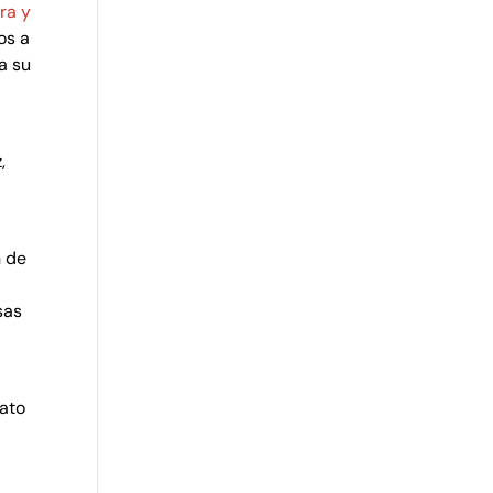
ra y
os a
a su
,
n de
sas
rato