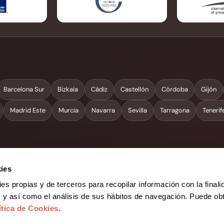
Barcelona Sur
Bizkaia
Cádiz
Castellón
Córdoba
Gijón
Madrid Este
Murcia
Navarra
Sevilla
Tarragona
Tenerif
ies
ies propias y de terceros para recopilar información con la finali
s y así como el análisis de sus hábitos de navegación. Puede ob
ivacidad Redes Sociales
Política de Privacidad para candidatos
Canal de denu
tica de Cookies
.