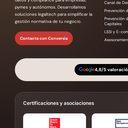
datos y compliance para empresas,
Canal de De
pymes y autónomos. Desarrollamos
Prevención d
soluciones legaltech para simplificar la
Prevención 
gestión normativa de tu negocio.
Capitales
LSSI y E-co
Contacta con Conversia
Asesoramient
4,8/5 valoraci
Certificaciones y asociaciones