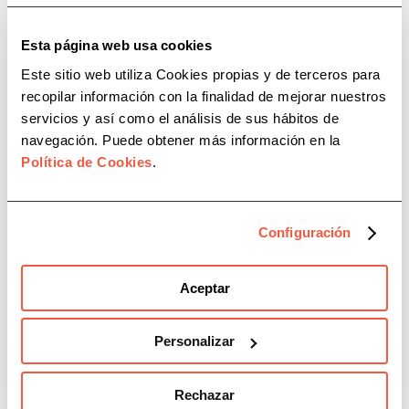
para fomentar actuaciones destinadas a
favorecer la igualdad entre sexos. El total de las
Esta página web usa cookies
ayudas asciende a poco más de 180.000 euros
con los que los consistorios podrán diseñar y
Este sitio web utiliza Cookies propias y de terceros para
elaborar planes de igualdad, así como organizar
recopilar información con la finalidad de mejorar nuestros
actividades de sensibilización y educación a la
servicios y así como el análisis de sus hábitos de
población en valores de igualdad entre mujeres
navegación. Puede obtener más información en la
y hombres y de prevención de la violencia
Política de Cookies
.
machista en el municipio.
La diputada de Igualdad, Francisca Molina,
Configuración
explica que estas ayudas están “dirigidas a
fomentar el principio de igualdad de trato y
oportunidades entre mujeres y hombres, así
Aceptar
como la prevención de la violencia de
género”. Molina opina que «una de las
Personalizar
prioridades para que la igualdad formal se
aproxime a la igualdad real es que las mujeres
Rechazar
se empoderen, es decir, que cojan las riendas de