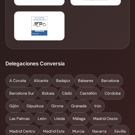
Delegaciones Conversia
A Coruña
Alicante
Badajoz
Baleares
Barcelona
Barcelona Sur
Bizkaia
Cádiz
Castellón
Córdoba
Gijón
Gipuzkoa
Girona
Granada
Irún
Las Palmas
León
Lleida
Málaga
Madrid Oeste
Madrid Centro
Madrid Este
Murcia
Navarra
Sevilla