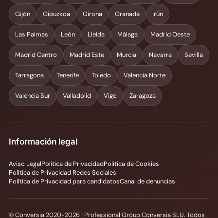
Gijón
Gipuzkoa
Girona
Granada
Irún
Las Palmas
León
Lleida
Málaga
Madrid Oeste
Madrid Centro
Madrid Este
Murcia
Navarra
Sevilla
Tarragona
Tenerife
Toledo
Valencia Norte
Valencia Sur
Valladolid
Vigo
Zaragoza
Información legal
Aviso Legal
Política de Privacidad
Política de Cookies
Política de Privacidad Redes Sociales
Política de Privacidad para candidatos
Canal de denuncias
© Conversia 2020-2026 | Professional Group Conversia SLU. Todos