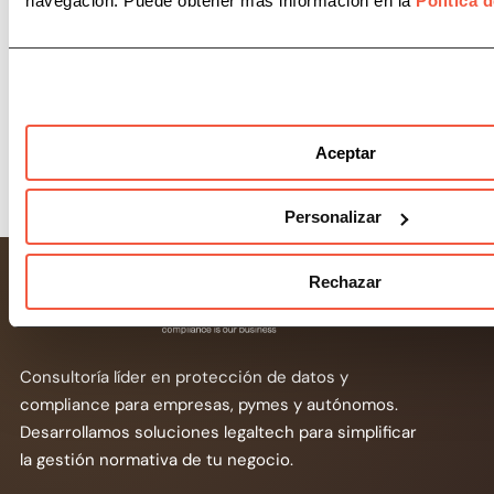
navegación. Puede obtener más información en la
Política 
la seguridad de las personas...
LEER MÁS
Aceptar
Personalizar
Rechazar
Consultoría líder en protección de datos y
compliance para empresas, pymes y autónomos.
Desarrollamos soluciones legaltech para simplificar
la gestión normativa de tu negocio.