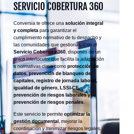
SERVICIO COBERTURA 360
Conversia te ofrece una
solución integral
y completa
para garantizar el
cumplimiento normativo de tu despacho y
las comunidades que gestionas. Con el
Servicio Cobertura 360
, dispones de un
único interlocutor que facilita la adaptación
a normativas clave como
protección de
datos, prevención de blanqueo de
capitales, registro de jornada laboral,
igualdad de género, LSSI-CE,
prevención de riesgos laborales y
prevención de riesgos penales
.
Este servicio te permite
optimizar la
gestión documental
, mejorar la
coordinación y minimizar riesgos legales.