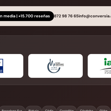
ón media | +15.700 reseñas
872 98 76 65
info@conversia.
Barcelona Sur
Bizkaia
Cádiz
Castellón
Córdoba
Gijón