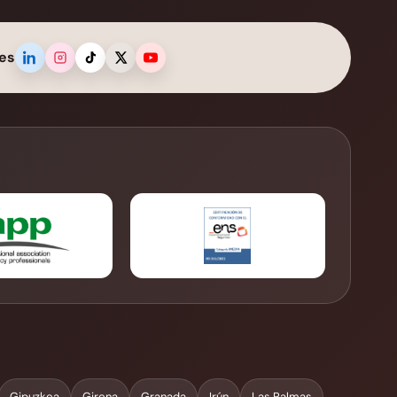
es
Gipuzkoa
Girona
Granada
Irún
Las Palmas