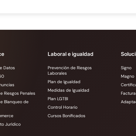
ce
Laboral e igualdad
Soluc
e Datos
Prevención de Riesgos
Signo
Laborales
60
Magno
Plan de Igualdad
nuncias
Certific
Medidas de Igualdad
e Riesgos Penales
Factura
Plan LGTBI
de Blanqueo de
Adapta
Control Horario
mmerce
Cursos Bonificados
o Jurídico