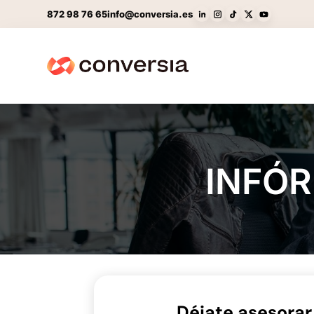
872 98 76 65
info@conversia.es
INFÓ
Déjate asesorar