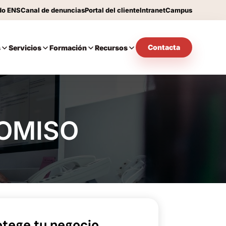
do ENS
Canal de denuncias
Portal del cliente
Intranet
Campus
Contacta
s
Servicios
Formación
Recursos
OMISO
otege tu negocio