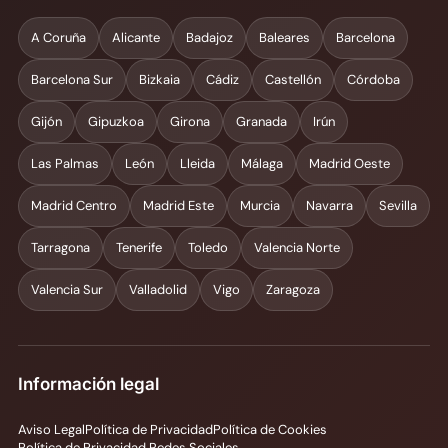
A Coruña
Alicante
Badajoz
Baleares
Barcelona
Barcelona Sur
Bizkaia
Cádiz
Castellón
Córdoba
Gijón
Gipuzkoa
Girona
Granada
Irún
Las Palmas
León
Lleida
Málaga
Madrid Oeste
Madrid Centro
Madrid Este
Murcia
Navarra
Sevilla
Tarragona
Tenerife
Toledo
Valencia Norte
Valencia Sur
Valladolid
Vigo
Zaragoza
Información legal
Aviso Legal
Política de Privacidad
Política de Cookies
Política de Privacidad Redes Sociales