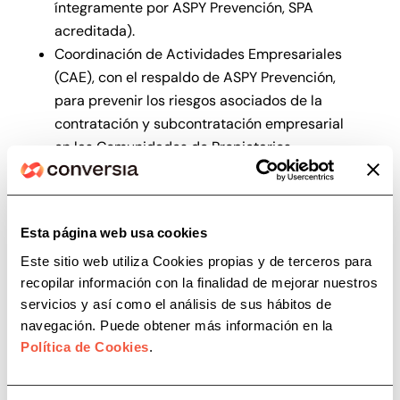
íntegramente por ASPY Prevención, SPA
acreditada).
Coordinación de Actividades Empresariales
(CAE), con el respaldo de ASPY Prevención,
para prevenir los riesgos asociados de la
contratación y subcontratación empresarial
en las Comunidades de Propietarios,
considerando su función como centros de
trabajo.
Esta página web usa cookies
Por experiencia, capacidad y profesionalidad,
Conversia es la mejor alternativa de
Este sitio web utiliza Cookies propias y de terceros para
asesoramiento en materia de adecuación
recopilar información con la finalidad de mejorar nuestros
normativa. Estamos convencidos de que el
servicios y así como el análisis de sus hábitos de
resultado de esta cooperación aportará las
navegación. Puede obtener más información en la
mejores prestaciones y garantías de
Política de Cookies
.
cumplimiento a todo el colectivo de AAFF de
CAF Extremadura.