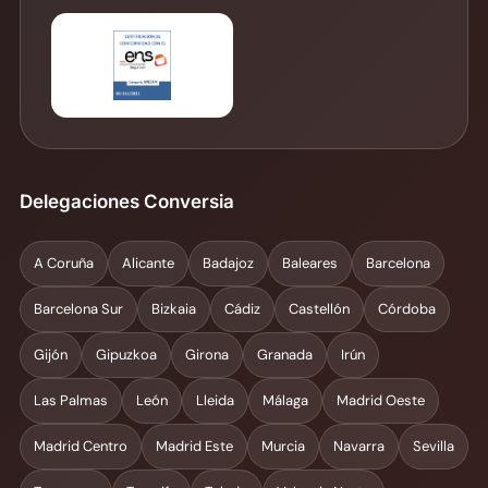
Delegaciones Conversia
A Coruña
Alicante
Badajoz
Baleares
Barcelona
Barcelona Sur
Bizkaia
Cádiz
Castellón
Córdoba
Gijón
Gipuzkoa
Girona
Granada
Irún
Las Palmas
León
Lleida
Málaga
Madrid Oeste
Madrid Centro
Madrid Este
Murcia
Navarra
Sevilla