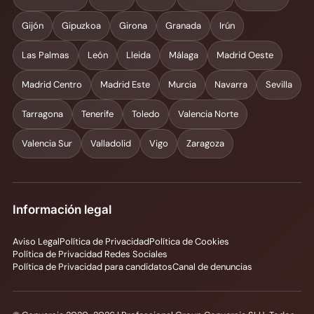
Gijón
Gipuzkoa
Girona
Granada
Irún
Las Palmas
León
Lleida
Málaga
Madrid Oeste
Madrid Centro
Madrid Este
Murcia
Navarra
Sevilla
Tarragona
Tenerife
Toledo
Valencia Norte
Valencia Sur
Valladolid
Vigo
Zaragoza
Información legal
Aviso Legal
Política de Privacidad
Política de Cookies
Política de Privacidad Redes Sociales
Política de Privacidad para candidatos
Canal de denuncias
Solicitar información