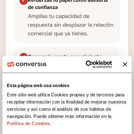
Refuerzas tu papel como asesoría
✓
de confianza
Amplías tu capacidad de
respuesta sin desplazar la relación
comercial que ya tienes.
Conversia aporta conocimiento
✓
especializado
Te apoyas en una consultora
experta en cumplimiento
Esta página web usa cookies
normativo y soluciones LegalTech.
Este sitio web utiliza Cookies propias y de terceros para
recopilar información con la finalidad de mejorar nuestros
servicios y así como el análisis de sus hábitos de
El modelo se adapta a cada
✓
navegación. Puede obtener más información en la
colaboración
Política de Cookies
.
Analizamos tu caso para definir la