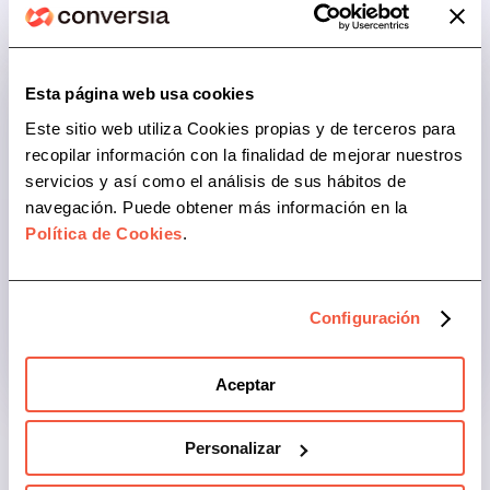
Esta página web usa cookies
Este sitio web utiliza Cookies propias y de terceros para
recopilar información con la finalidad de mejorar nuestros
+80% valoran la facilidad
servicios y así como el análisis de sus hábitos de
navegación. Puede obtener más información en la
Muchos clientes coinciden en lo mismo: el
Política de Cookies
.
proceso es más sencillo de lo esperado.
Destacan la claridad de las explicaciones, la
plataforma intuitiva y lo fácil que resulta avanzar
Configuración
paso a paso.
Aceptar
Personalizar