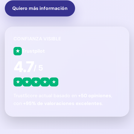
Quiero más información
CONFIANZA VISIBLE
★
Trustpilot
4.7
/ 5
★
★
★
★
★
TrustScore actual basado en
+50 opiniones
,
con
+95% de valoraciones excelentes
.