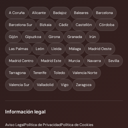
A Coruña
Alicante
Badajoz
Baleares
Barcelona
Barcelona Sur
Bizkaia
Cádiz
Castellón
Córdoba
Gijón
Gipuzkoa
Girona
Granada
Irún
Las Palmas
León
Lleida
Málaga
Madrid Oeste
Madrid Centro
Madrid Este
Murcia
Navarra
Sevilla
Tarragona
Tenerife
Toledo
Valencia Norte
Valencia Sur
Valladolid
Vigo
Zaragoza
Información legal
Aviso Legal
Política de Privacidad
Política de Cookies