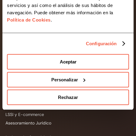
compliance para empresas, pymes y autónomos.
servicios y así como el análisis de sus hábitos de
navegación. Puede obtener más información en la
Desarrollamos soluciones legaltech para simplificar
Política de Cookies
.
la gestión normativa de tu negocio.
Contacta con Conversia
Configuración
Compliance
Aceptar
Protección de Datos
Personalizar
Cobertura 360
Canal de Denuncias
Prevención de Riesgos Penales
Rechazar
Prevención de Blanqueo de Capitales
LSSI y E-commerce
Asesoramiento Jurídico