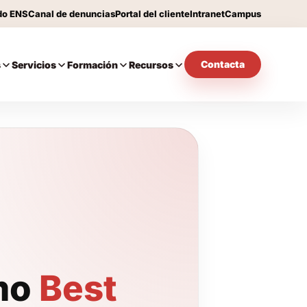
do ENS
Canal de denuncias
Portal del cliente
Intranet
Campus
Contacta
s
Servicios
Formación
Recursos
omo
Best