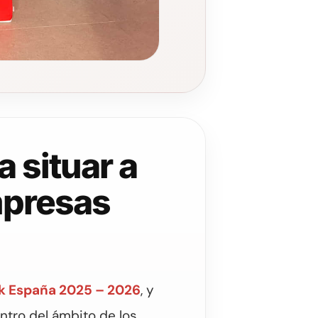
 situar a
mpresas
rk España 2025 – 2026
, y
ntro del ámbito de los