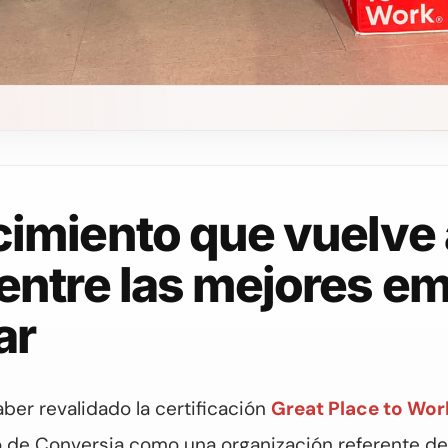
imiento que vuelve a
entre las mejores e
ar
aber revalidado la certificación
Great Place to Wo
o de Conversia como una organización referente de