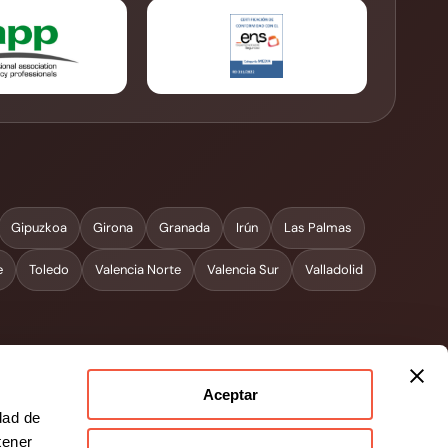
Gipuzkoa
Girona
Granada
Irún
Las Palmas
e
Toledo
Valencia Norte
Valencia Sur
Valladolid
Aceptar
dad de
tener