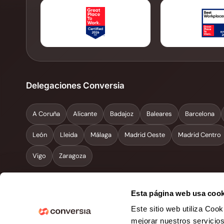
Delegaciones Conversia
A Coruña
Alicante
Badajoz
Baleares
Barcelona
León
Lleida
Málaga
Madrid Oeste
Madrid Centro
Vigo
Zaragoza
Esta página web usa cook
Información legal
Este sitio web utiliza Cook
mejorar nuestros servicio