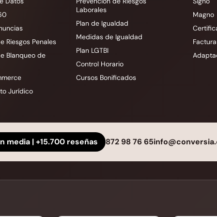
e Datos
Prevención de Riesgos
Signo
Laborales
60
Magno
Plan de Igualdad
nuncias
Certific
Medidas de Igualdad
e Riesgos Penales
Factura
Plan LGTBI
de Blanqueo de
Adapta
Control Horario
mmerce
Cursos Bonificados
o Jurídico
ón media | +15.700 reseñas
872 98 76 65
info@conversia.