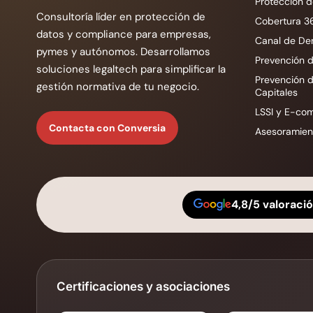
Protección d
Consultoría líder en protección de
Cobertura 3
datos y compliance para empresas,
Canal de De
pymes y autónomos. Desarrollamos
Prevención d
soluciones legaltech para simplificar la
Prevención 
gestión normativa de tu negocio.
Capitales
LSSI y E-co
Contacta con Conversia
Asesoramient
4,8/5 valoraci
Certificaciones y asociaciones