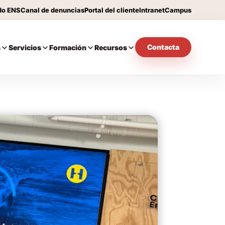
do ENS
Canal de denuncias
Portal del cliente
Intranet
Campus
Contacta
s
Servicios
Formación
Recursos