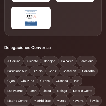
Delegaciones Conversia
A Coruña
Alicante
Badajoz
Baleares
Barcelona
Barcelona Sur
Bizkaia
Cádiz
Castellón
Córdoba
Gijón
Gipuzkoa
Girona
Granada
Irún
Las Palmas
León
Lleida
Málaga
Madrid Oeste
Madrid Centro
Madrid Este
Murcia
Navarra
Sevilla