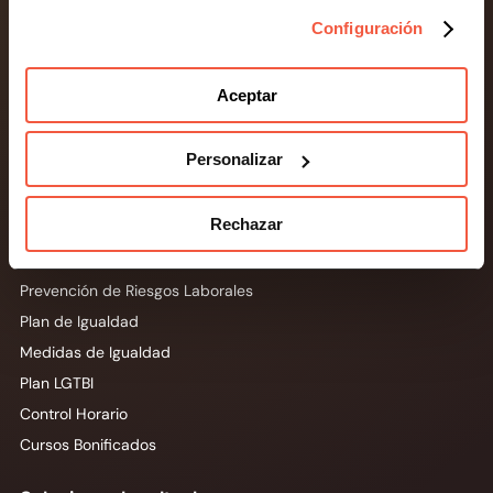
Protección de Datos
Configuración
Cobertura 360
Canal de Denuncias
Prevención de Riesgos Penales
Aceptar
Prevención de Blanqueo de Capitales
LSSI y E-commerce
Personalizar
Asesoramiento Jurídico
Rechazar
Laboral e igualdad
Prevención de Riesgos Laborales
Plan de Igualdad
Medidas de Igualdad
Plan LGTBI
Control Horario
Cursos Bonificados