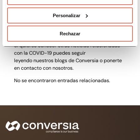
situación con la aportación de un asesoramiento
específico, detallado y completo sobre los
Personalizar
múltiples aspectos que nuestros clientes
hosteleros deberán tener presente durante la
reactivación de sus negocios.
Rechazar
Si quieres conocer otras noticias relacionadas
con la COVID-19 puedes seguir
leyendo nuestros blogs de Conversia o ponerte
en contacto con nosotros.
No se encontraron entradas relacionadas.