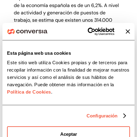
de la economía española es de un 6,2%. A nivel
de actividad y generación de puestos de
trabajo, se estima que existen unos 314.000
locales y que 1,7 millones de empleados trabajan
en esta industria, lo que representaba un 8,8%
de la población ocupada en 2017.
Esta página web usa cookies
El parón producido en este sector durante el
periodo de cierre forzado ha tenido también
Este sitio web utiliza Cookies propias y de terceros para
repercusiones negativas sobre la facturación de
recopilar información con la finalidad de mejorar nuestros
las empresas de fabricación de alimentos y
servicios y así como el análisis de sus hábitos de
bebidas destinadas al sector Horeca. Por eso
navegación. Puede obtener más información en la
estas empresas, especialmente las grandes
Política de Cookies
.
compañías cerveceras, están promoviendo
campañas de ayuda orientadas a facilitar la
reapertura y continuidad de estos negocios.
Configuración
Desde Conversia nos sumamos a estas
actuaciones, contribuyendo a la mejora de esta
Aceptar