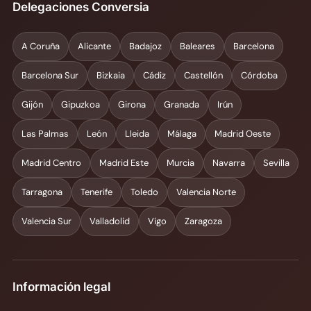
Delegaciones Conversia
A Coruña
Alicante
Badajoz
Baleares
Barcelona
Barcelona Sur
Bizkaia
Cádiz
Castellón
Córdoba
Gijón
Gipuzkoa
Girona
Granada
Irún
Las Palmas
León
Lleida
Málaga
Madrid Oeste
Madrid Centro
Madrid Este
Murcia
Navarra
Sevilla
Tarragona
Tenerife
Toledo
Valencia Norte
Valencia Sur
Valladolid
Vigo
Zaragoza
Información legal