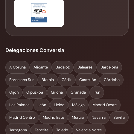
Delegaciones Conversia
A Coruña
Alicante
Badajoz
Baleares
Barcelona
Barcelona Sur
Bizkaia
Cádiz
Castellón
Córdoba
Gijón
Gipuzkoa
Girona
Granada
Irún
Las Palmas
León
Lleida
Málaga
Madrid Oeste
Madrid Centro
Madrid Este
Murcia
Navarra
Sevilla
Tarragona
Tenerife
Toledo
Valencia Norte