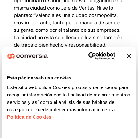
oportunidad de abrir una nueva delegación en la
misma ciudad como Jefe de Ventas. Ni se lo
planteó: “Valencia es una ciudad cosmopolita,
muy importante, tanto por la manera de ser de
su gente, como por el talante de sus empresas.
La ciudad no está solo llena de luz, sino también
de trabajo bien hecho y responsabilidad,
consiguiendo todos los retos necesarios que la
diferencian de las demás. Por lo tanto, lo tengo
fácil en este nuevo puesto, si sigo su ejemplo”.
Esta página web usa cookies
Antonio ya dirige Valencia Sur con el cometido
de continuar la labor desempeñada por sus
Este sitio web utiliza Cookies propias y de terceros para
antiguos compañer@s. Destaca que la ciudad
recopilar información con la finalidad de mejorar nuestros
cuenta con “empresas responsables y
servicios y así como el análisis de sus hábitos de
comprometidas, que en todo momento están
navegación. Puede obtener más información en la
abiertas a colmar sus proyectos en una
Política de Cookies
.
dirección rentable, rentabilidad que no está
reñida con la responsabilidad legal, sino al