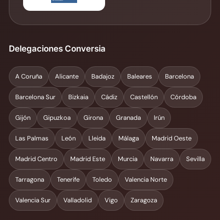
Delegaciones Conversia
A Coruña
Alicante
Badajoz
Baleares
Barcelona
Barcelona Sur
Bizkaia
Cádiz
Castellón
Córdoba
Gijón
Gipuzkoa
Girona
Granada
Irún
Las Palmas
León
Lleida
Málaga
Madrid Oeste
Madrid Centro
Madrid Este
Murcia
Navarra
Sevilla
Tarragona
Tenerife
Toledo
Valencia Norte
Valencia Sur
Valladolid
Vigo
Zaragoza