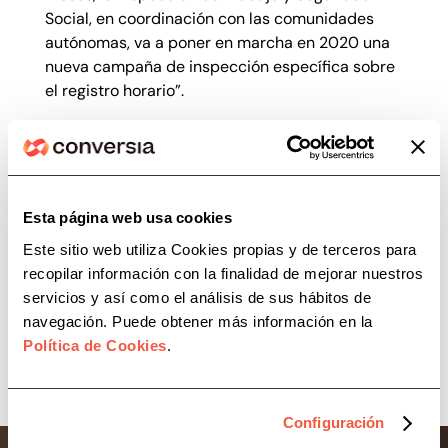
Social, en coordinación con las comunidades
autónomas, va a poner en marcha en 2020 una
nueva campaña de inspección específica sobre
el registro horario”.
En el marco de esta nueva normativa, Conversia
ha incorporado al servicio de Protección de
Datos una herramienta de Gestión del Control
de Jornada Laboral, Conversia-Intratime. Se
Esta página web usa cookies
trata de un servicio añadido, sin coste adicional,
para garantizar al 100% el cumplimiento de la
Este sitio web utiliza Cookies propias y de terceros para
norma por parte de los clientes. Conversia-
recopilar información con la finalidad de mejorar nuestros
Intratime es una aplicación sencilla, fácil de
servicios y así como el análisis de sus hábitos de
usar, robusta y fiable con la que las empresas
navegación. Puede obtener más información en la
estarán adaptadas a esta nueva ley.
Política de Cookies
.
Configuración