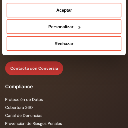
Aceptar
Personalizar
Consultoría líder en protección de datos y
compliance para empresas, pymes y autónomos.
Rechazar
Desarrollamos soluciones legaltech para simplificar
la gestión normativa de tu negocio.
Contacta con Conversia
Compliance
Protección de Datos
Cobertura 360
Canal de Denuncias
Prevención de Riesgos Penales