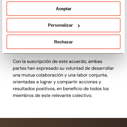
Seguro de Responsabilidad Civil.
Aceptar
Asesoramiento y defensa jurídica.
Inmejorable competitividad en calidad y
Personalizar
precio.
Más de 20 años de experiencia y 185.000
clientes adaptados con éxito.
Rechazar
Profesionalidad y solvencia.
Con la suscripción de este acuerdo, ambas
partes han expresado su voluntad de desarrollar
una mutua colaboración y una labor conjunta,
orientadas a lograr y compartir acciones y
resultados positivos, en beneficio de todos los
miembros de este relevante colectivo.