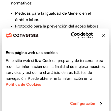
normativos:
Medidas para la Igualdad de Género en el
ámbito laboral:
Protocolo para la prevención del acoso laboral
y sexual por razón de género.
Registro retributivo.
Prevención de Riesgos Laborales
Control Horario de la Jornada Laboral
Esta página web usa cookies
Formación a los empleados
Este sitio web utiliza Cookies propias y de terceros para
recopilar información con la finalidad de mejorar nuestros
VENTAJAS DEL SERVICIO DE
servicios y así como el análisis de sus hábitos de
CONVERSIA
navegación. Puede obtener más información en la
Adaptación a las necesidades reales del
Política de Cookies
.
cliente (sea cual sea su tamaño).
Asunción de la carga de trabajo, liberando así
a la empresa.
Configuración
Servicio garantizado y asegurado mediante