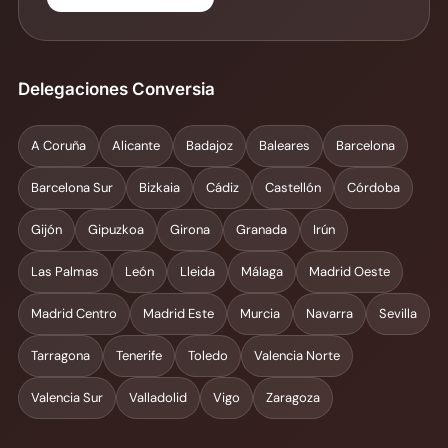
Delegaciones Conversia
A Coruña
Alicante
Badajoz
Baleares
Barcelona
Barcelona Sur
Bizkaia
Cádiz
Castellón
Córdoba
Gijón
Gipuzkoa
Girona
Granada
Irún
Las Palmas
León
Lleida
Málaga
Madrid Oeste
Madrid Centro
Madrid Este
Murcia
Navarra
Sevilla
Tarragona
Tenerife
Toledo
Valencia Norte
Valencia Sur
Valladolid
Vigo
Zaragoza