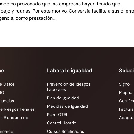
mundo ha provocado que las empresas hayan tenido que
jo y rutinas. Por este motivo, Conversia facilita a sus client
gencia, como prestación...
ce
Laboral e igualdad
Soluc
e Datos
Prevención de Riesgos
Signo
Laborales
60
Magno
Plan de Igualdad
nuncias
Certific
Medidas de Igualdad
e Riesgos Penales
Factura
Plan LGTBI
de Blanqueo de
Adapta
Control Horario
mmerce
Cursos Bonificados