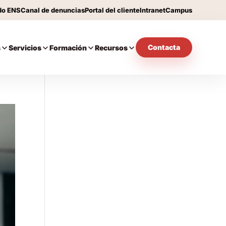
do ENS
Canal de denuncias
Portal del cliente
Intranet
Campus
Contacta
s
Servicios
Formación
Recursos