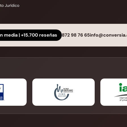
o Jurídico
ón media | +15.700 reseñas
872 98 76 65
info@conversia.